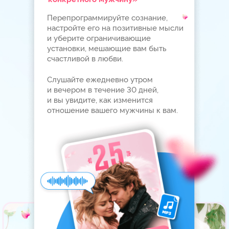
Основатель топовой
онлайн-школы
Сертифицированный
коуч ICF
Обладатель золотой
кнопки YouTube
ПОЧЕМУ ВЫ МОЖЕТЕ
ДОВЕРЯТЬ ЕЛИЗАВЕТЕ