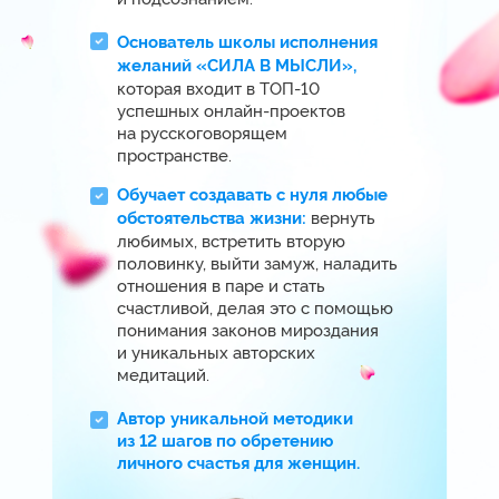
реализовала уже тысячи самых
различных желаний: путешествую
по миру, купила недвижимость в самом
престижном районе Дубая, позже
переехала в Америку, приобрела дом
за 1 200 000 $ и машину Range Rover
за 140 000 $.
И сегодня я точно знаю:
то, что сейчас
вам кажется недостижимым
и далеким, МОЖЕТ стать вашей
реальностью. Причем быстрее
и легче, чем вы думаете. «
“
Я расскажу свою историю
на мастер-классе!
“