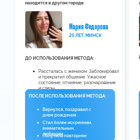
Сделаете первый шаг
к реализации вашего желания
при помощи мощной медитации «Как
вернуть мужчину за 24 часа»,
выполненной в групповом поле
Услышите реальные истории тех,
у кого получилось вернуть любовь
и поймете, как они это сделали.
Вы тоже так можете!