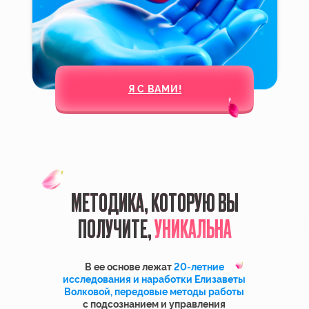
MP3-АУДИО
«25 мощных аффирмаций на
конкретного мужчину»
Перепрограммируйте сознание,
настройте его на позитивные мысли
и уберите ограничивающие
установки, мешающие вам быть
счастливой в любви.
Слушайте ежедневно утром
и вечером в течение 30 дней,
и вы увидите, как изменится
отношение вашего мужчины к вам.