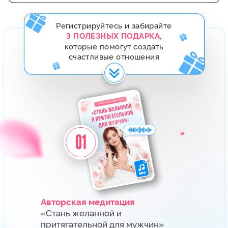
Авторская медитация
«Стань желанной и
притягательной для мужчин»
Выполняйте эту медитацию ежедневно
по 8 минут в течение 14 дней и сразу
увидите эффект: мужчина начнет
проявлять инициативу, оказывать
знаки внимания.
«42 горячих вопроса о
Сборник
любви и отношениях»
Получите ответы от эксперта на самые
горячие вопросы об отношениях
с разборами реальных ситуаций
и рекомендациями.