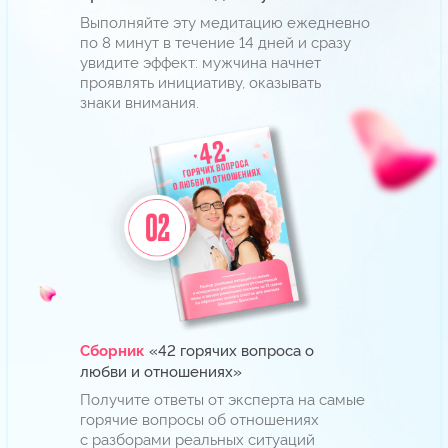
«Единственная
Мини-книга
результативная стратегия
восстановления настоящих
любовных отношений»
Забирайте пошаговый алгоритм
возвращения вашего мужчины. Это
поможет вернуть любовь и сохранить
счастливые отношения надолго.
Поторопитесь, подарки сгорят через
09:42
ЗАБРАТЬ ПОДАРКИ