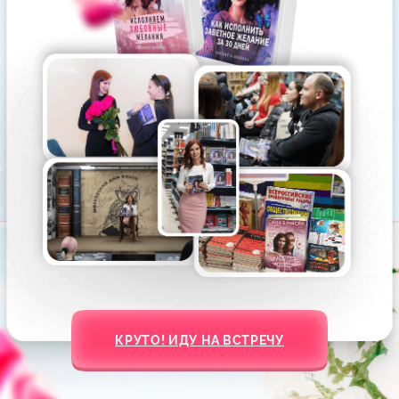
Этот метод работает даже
Уже в течение 35 дней
в самых сложных, на первый
вы сможете растопить лед
взгляд безнадежных случаях.
в ваших отношениях.
При этом вам не нужно
Но у многих девушек
контактировать с мужчиной.
изменения начинаются
Вы будете работать
гораздо раньше: мужчина
со своим состоянием,
выходит на связь, дарит
с желаниями, использовать
цветы, просит прощения,
закон притяжения и закон
инициирует встречу…
зеркала. В результате
практик мужчина сам выйдет
на связь и захочет быть
с вами.
Листай вправо
“
Я расскажу свою историю
на мастер-классе!
“
ВАШИ ПОДАРКИ ГОТОВЫ