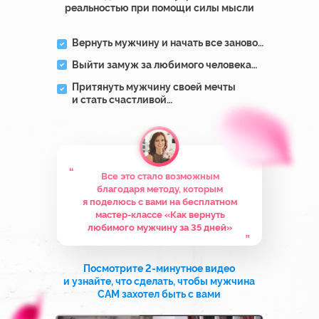
НО И ЭТО ЕЩЕ НЕ ВСЁ!
ВСЕХ, КТО БУДЕТ ДО КОНЦА ВСТРЕЧИ,
ЖДЕТ АВТОРСКАЯ МОЩНАЯ ОНЛАЙН-
МЕДИТАЦИЯ
«ПРИТЯНИ КОНКРЕТНОГО
МУЖЧИНУ ЗА 24 ЧАСА»
“
Медитации такого уровня я провожу
только в закрытых платных
программах. Вы не найдете их
больше нигде в интернете
“
Совместное общее поле всех, кто будет
в эфире, многократно усилит эту