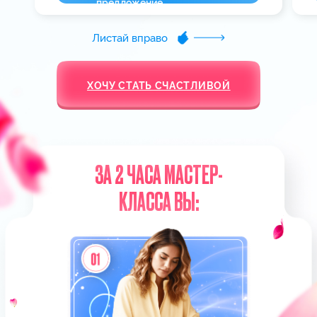
В ИТОГЕ:
УЙДЕТЕ С ГОТОВОЙ
ПОШАГОВОЙ СТРАТЕГИЕЙ КАК
ЗА 35 ДНЕЙ ВЕРНУТЬ ЛЮБИМОГО
ЧЕЛОВЕКА, ДАЖЕ ЕСЛИ СЕЙЧАС
ВСЕ БЕЗНАДЕЖНО
Благодаря мастер-классу вы
что вам
точно будете знать,
делать завтра, чтобы
уже через
И
месяц быть вместе с любимым.
что сделать, чтобы выйти замуж и
сохранить гармоничные
отношения надолго.