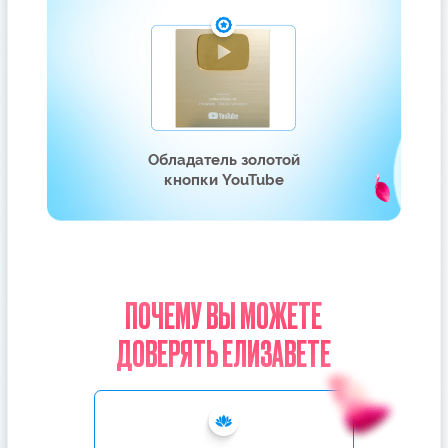
Я С ВАМИ!
УЧАСТНИКИ КУРСА «СЕКРЕТЫ
СЧАСТЛИВЫХ ОТНОШЕНИЙ»
ПОДТВЕРЖДАЮТ, ЧТО ЭТОТ КУРС
РАЗДЕЛИЛ ИХ ЖИЗНЬ
НА ДО И ПОСЛЕ
Более 9 650 отзывов от счастливых
женщин. Посмотрите на их истории
успеха!
НАДЕЖДА, 34 ГОДА
АННА, 26 ЛЕТ
Встретила мужчину после 6 лет
Вышла из глубокой депрессии 
несчастных отношений и развода
вернула любимого мужа.