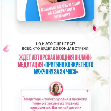
БОЛЕЕ 20 ЛЕТ
изучает Силу Мысли,
практикует сама и успешно
обучает этому других
БОЛЕЕ 1 400 000+
подписчиков на YouTube-
канале и в Instagram
16 935 ВЫПУСКНИЦ
курса «Секреты счастливых
отношений» счастливы в любви
БОЛЕЕ 100 000 ЧЕЛОВЕК
по всему миру выбрали
Елизавету своим учителем