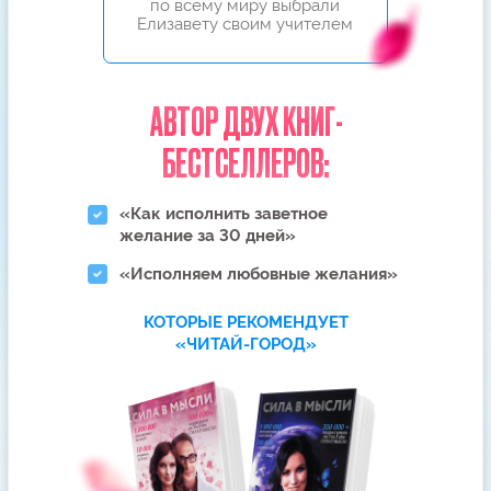
ВОЗМОЖНО, ВЫ ХОТИТЕ
СПРОСИТЬ…
Через какое время начнет
Получится ли его вернуть,
работать этот метод, если
если он категорически
между нами все очень
не хочет общаться, не берет
плохо?
трубку и везде меня
заблокировал?