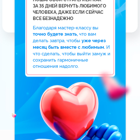
ДО КОНЦА МАСТЕР-КЛАССА
СВОД ПРАВИЛ
«Как отпустить мужчину так,
чтобы он вернулся САМ
с признаниями в любви»
Забирайте правила, чтобы стать
той женщиной, ради которой
мужчина готов на все.
Вы перестанете цепляться
за мужчину, жить в созависимых
деструктивных отношениях,
страдать, унижаться, пытаться
подстроиться — это не сделает вас
счастливой! Поймете, что сделать,
чтобы мужчина вернулся сам.