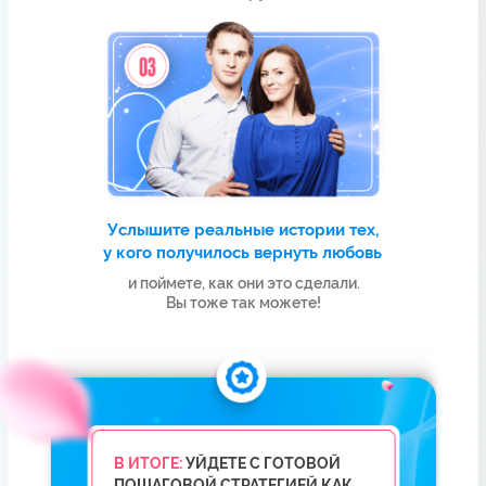
я поделюсь с вами на бесплатном
мастер-классе «Как вернуть
любимого мужчину за 35 дней»
“
Посмотрите 2-минутное видео
и узнайте, что сделать, чтобы мужчина
САМ захотел быть с вами
ИДУ НА МАСТЕР-КЛАСС
БОНУСЫ ДЛЯ ТЕХ,
КТО БУДЕТ