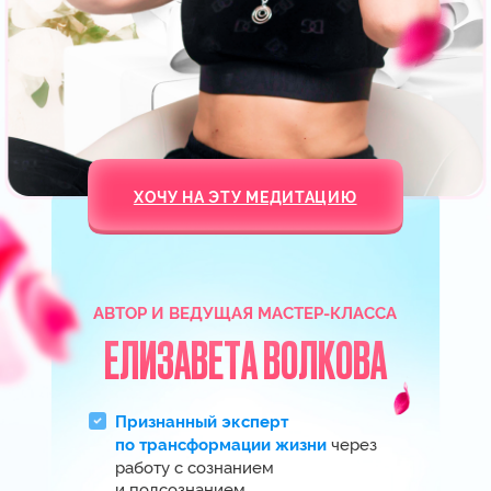
КРУТО! ИДУ НА ВСТРЕЧУ
Моя история любви — прямое
доказательство того, что
эта методика работает на
100 %!
" С 20 лет я грезила о свадьбе
на Мальдивах, но отношения
с мужчинами не складывались. Меня
предавали, бросали через 1−3 месяца
после начала отношений. Более 5 лет
я ждала предложения руки и сердца
от бывшего парня, но так
и не дождалась…
Сейчас я счастлива замужем
за любимым мужчиной.
В 2020 году
моя мечта о свадьбе на Мальдивах
исполнилась!
Благодаря своей методике