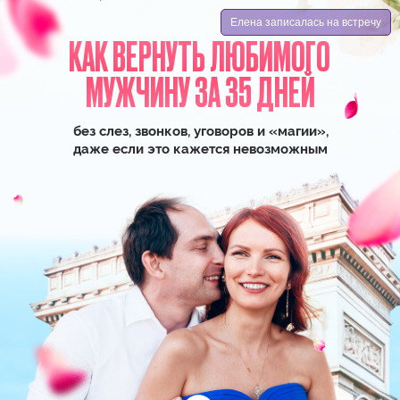
Елена записалась на встречу
КАК ВЕРНУТЬ ЛЮБИМОГО
МУЖЧИНУ ЗА 35 ДНЕЙ
без слез, звонков, уговоров и «магии»,
даже если это кажется невозможным
ЕЛИЗАВЕТА ВОЛКОВА
Эксперт №1 в исполнении
любовных желаний
Стоимость
5900 руб
. БЕСПЛАТНО