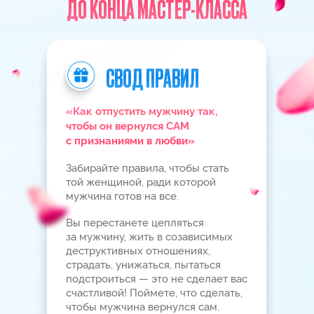
АВТОР И ВЕДУЩАЯ МАСТЕР-КЛАССА
ЕЛИЗАВЕТА ВОЛКОВА
Признанный эксперт
через
по трансформации жизни
работу с сознанием
и подсознанием.
Основатель школы исполнения
желаний «СИЛА
В МЫСЛИ»,
которая входит в ТОП-10
успешных онлайн-проектов
на русскоговорящем
пространстве.
Обучает создавать с нуля любые
вернуть
обстоятельства жизни:
любимых, встретить вторую
половинку, выйти замуж, наладить
отношения в паре и стать
счастливой, делая это с помощью
понимания законов мироздания
и уникальных авторских
медитаций.
Автор уникальной методики
из 12 шагов по обретению
личного счастья для женщин.