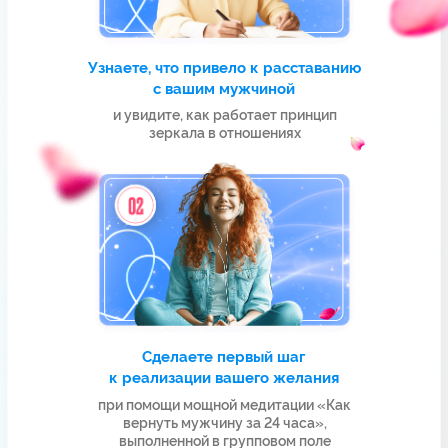
Я С ВАМИ!
МЕТОДИКА, КОТОРУЮ ВЫ
ПОЛУЧИТЕ,
УНИКАЛЬНА
В ее основе лежат
20-летние
исследования и наработки Елизаветы
Волковой, передовые методы работы
с подсознанием и управления
реальностью при помощи силы мысли
Вернуть мужчину и начать все заново…
Выйти замуж за любимого человека…
Притянуть мужчину своей мечты
и стать счастливой…
“
Все это стало возможным
благодаря методу, которым